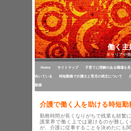
働く主
キャリアや働
Home
サイトマップ
子育てに理解のある職場を見
向いている
時短勤務で介護士と育児の両立について
勤務
介護で働く人を助ける時短勤
勤務時間が長くなりがちで残業も頻繁
護業界で働く上では避けるのが難しく
が、介護に従事することを決めたにも