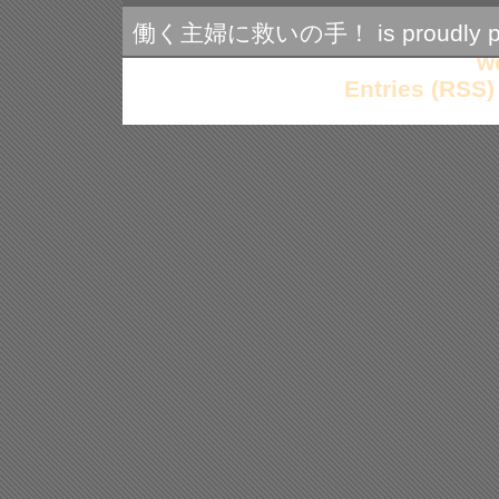
に
も
働く主婦に救いの手！ is proudly po
活
用
w
で
Entries (RSS)
き
る
時
短
勤
務
は