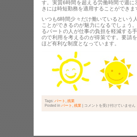
す。実質6時間を超える労働時間で週に
きには時短勤務を適用することができま
いつも6時間少々だけ働いているという
ことができるのが魅力になるでしょう
るパートの人が仕事の負担を軽減する
ので利用を考えるのが得策です。要請
ほど有利な制度となっています。
Tags:
パート
,
残業
Posted in
パート
,
残業
|
パ
コメントを受け付けていません
ー
ト
で
働
く
と
き