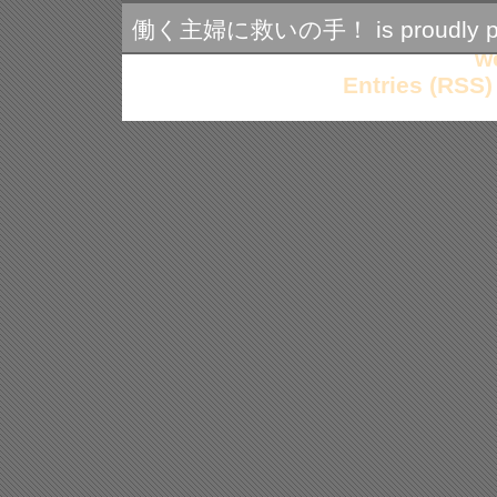
る
時
働く主婦に救いの手！ is proudly po
短
勤
w
務
Entries (RSS)
制
度
は