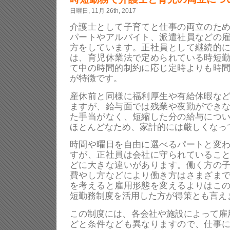
日曜日, 11月 26th, 2017
介護士として子育てと仕事の両立のた
パートやアルバイト、派遣社員などの
方をしています。正社員として継続的
は、育児休業法で定められている時短
て中の時間的制約に応じ定時よりも時
が特徴です。
産休前と同様に福利厚生や有給休暇な
ますが、給与面では残業や夜勤ができ
た手当がなく、短縮した分の給与につ
ほとんどなため、家計的には厳しくなっ
時間や曜日を自由に選べるパートと変
すが、正社員は会社に守られているこ
どに大きな違いがあります。働く方の
費やし方などにより働き方はさまざま
を考えると雇用形態を変えるよりはこ
短勤務制度を活用した方が得策とも言え
この制度には、各会社や施設によって雇
どと条件なども異なりますので、仕事