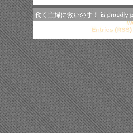
士
と
育
働く主婦に救いの手！ is proudly po
児
の
w
両
Entries (RSS)
立
に
つ
い
て
は