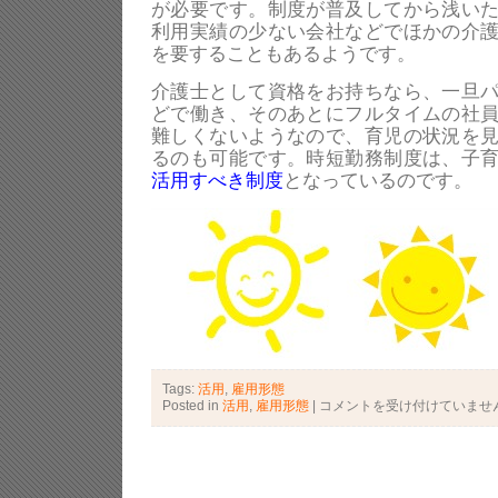
が必要です。制度が普及してから浅い
利用実績の少ない会社などでほかの介
を要することもあるようです。
介護士として資格をお持ちなら、一旦
どで働き、そのあとにフルタイムの社
難しくないようなので、育児の状況を
るのも可能です。時短勤務制度は、子
活用すべき制度
となっているのです。
Tags:
活用
,
雇用形態
Posted in
活用
,
雇用形態
|
時
コメントを受け付けていませ
短
勤
務
で
介
護